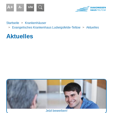
Skip to main content
A+
A-
s/w
Suchformular
You are here:
Startseite
Kranken­häuser
Evangelisches Krankenhaus Ludwigsfelde-Teltow
Aktuelles
Aktuelles
Jetzt bewerben!