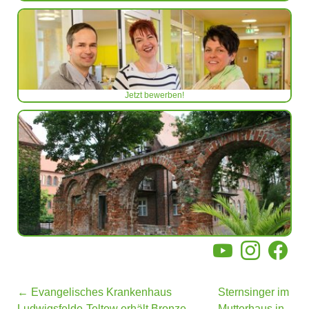
Jetzt bewerben!
YouTube
Instagram
Facebo
←
Evangelisches Krankenhaus
Sternsinger im
Ludwigsfelde-Teltow erhält Bronze-
Mutterhaus in