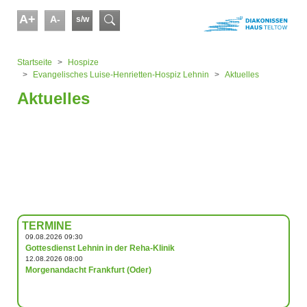
Skip to main content
A+
A-
s/w
Suchformular
You are here:
Startseite
Hospize
Evangelisches Luise-Henrietten-Hospiz Lehnin
Aktuelles
Aktuelles
TERMINE
09.08.2026 09:30
Gottesdienst Lehnin in der Reha-Klinik
12.08.2026 08:00
Morgenandacht Frankfurt (Oder)