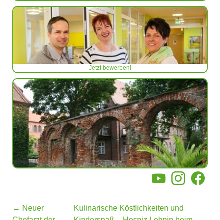
Jetzt bewerben!
YouTube
Instagram
Facebo
←
Neuer
Kulinarische Köstlichkeiten und
Chefarzt der
Kinderspaß – Hospiz Lehnin beim