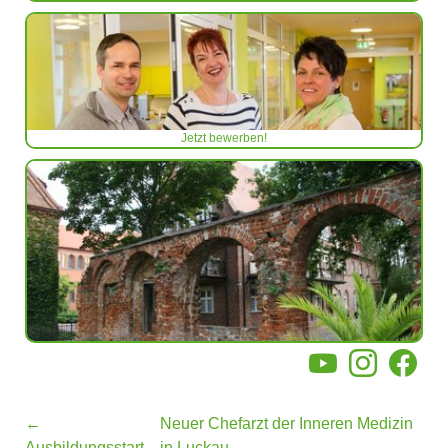
Jetzt bewerben!
YouTube
Instagram
Facebo
←
Neuer Chefarzt der Inneren Medizin
Ausbildungsstart
in Luckau
→