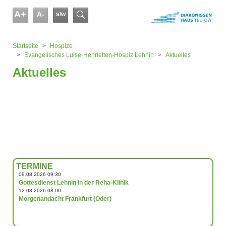
Skip to main content
A+
A-
s/w
Suchformular
You are here:
Startseite
Hospize
Evangelisches Luise-Henrietten-Hospiz Lehnin
Aktuelles
Aktuelles
TERMINE
09.08.2026 09:30
Gottesdienst Lehnin in der Reha-Klinik
12.08.2026 08:00
Morgenandacht Frankfurt (Oder)