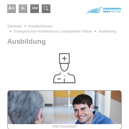
Skip to main content
A+
A-
s/w
Suchformular
You are here:
Startseite
Kranken­häuser
Evangelisches Krankenhaus Ludwigsfelde-Teltow
Ausbildung
Ausbildung
Jetzt bewerben!