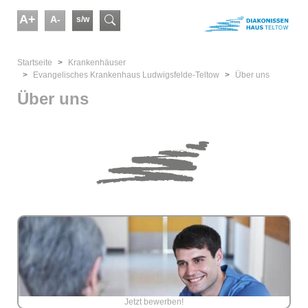
Skip to main content
A+
A-
s/w
Suchformular
You are here:
Startseite
Kranken­häuser
Evangelisches Krankenhaus Ludwigsfelde-Teltow
Über uns
Über uns
Jetzt bewerben!