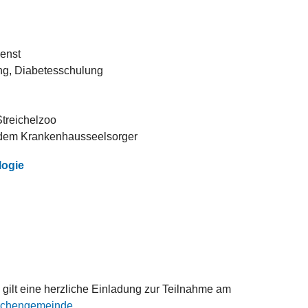
ienst
ng, Diabetesschulung
Streichelzoo
dem Krankenhausseelsorger
logie
 gilt eine herzliche Einladung zur Teilnahme am
irchengemeinde
.