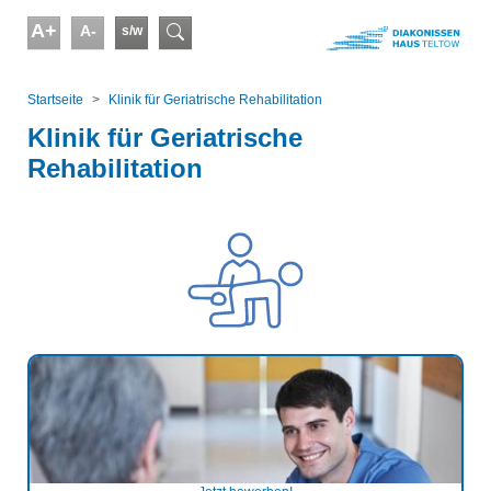
Skip to main content
A+
A-
s/w
Suchformular
You are here:
Startseite
Klinik für Geriatrische Rehabilitation
Klinik für Geriatrische
Rehabilitation