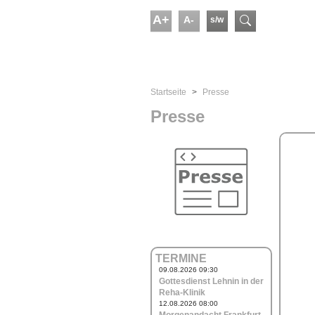
Skip to main content
A+
A-
s/w
Suchform
You are here:
Startseite
Presse
Presse
TERMINE
09.08.2026 09:30
Gottesdienst Lehnin in der
Reha-Klinik
12.08.2026 08:00