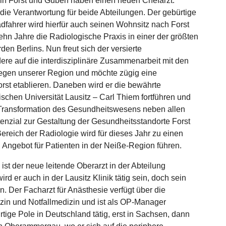
in Forst und Guben haben einen neuen Chefarzt:
die Verantwortung für beide Abteilungen. Der gebürtige
adfahrer wird hierfür auch seinen Wohnsitz nach Forst
 zehn Jahre die Radiologische Praxis in einer der größten
en Berlins. Nun freut sich der versierte
ere auf die interdisziplinäre Zusammenarbeit mit den
legen unserer Region und möchte zügig eine
orst etablieren. Daneben wird er die bewährte
chen Universität Lausitz – Carl Thiem fortführen und
r Transformation des Gesundheitswesens neben allen
enzial zur Gestaltung der Gesundheitsstandorte Forst
reich der Radiologie wird für dieses Jahr zu einen
 Angebot für Patienten in der Neiße-Region führen.
 ist der neue leitende Oberarzt in der Abteilung
rd er auch in der Lausitz Klinik tätig sein, doch sein
n. Der Facharzt für Anästhesie verfügt über die
in und Notfallmedizin und ist als OP-Manager
bürtige Pole in Deutschland tätig, erst in Sachsen, dann