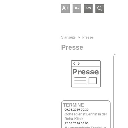
Skip to main content
A+
A-
s/w
Suchform
You are here:
Startseite
Presse
Presse
TERMINE
09.08.2026 09:30
Gottesdienst Lehnin in der
Reha-Klinik
12.08.2026 08:00