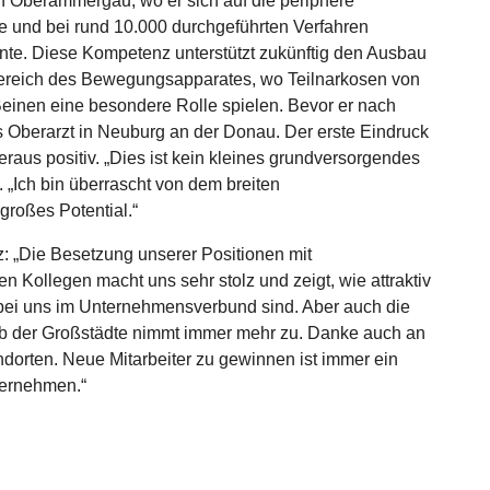
 in Oberammergau, wo er sich auf die periphere
e und bei rund 10.000 durchgeführten Verfahren
nte. Diese Kompetenz unterstützt zukünftig den Ausbau
ereich des Bewegungsapparates, wo Teilnarkosen von
inen eine besondere Rolle spielen. Bevor er nach
s Oberarzt in Neuburg an der Donau. Der erste Eindruck
aus positiv. „Dies ist kein kleines grundversorgendes
t. „Ich bin überrascht von dem breiten
roßes Potential.“
: „Die Besetzung unserer Positionen mit
n Kollegen macht uns sehr stolz und zeigt, wie attraktiv
 bei uns im Unternehmensverbund sind. Aber auch die
halb der Großstädte nimmt immer mehr zu. Danke auch an
dorten. Neue Mitarbeiter zu gewinnen ist immer ein
nternehmen.“