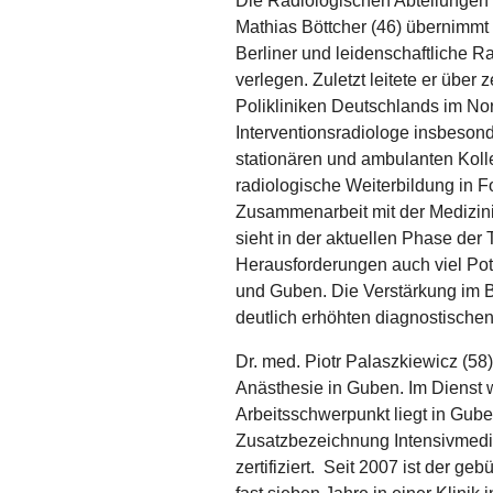
Die Radiologischen Abteilungen 
Mathias Böttcher (46) übernimmt 
Berliner und leidenschaftliche R
verlegen. Zuletzt leitete er über
Polikliniken Deutschlands im Nord
Interventionsradiologe insbesond
stationären und ambulanten Kol
radiologische Weiterbildung in F
Zusammenarbeit mit der Medizinis
sieht in der aktuellen Phase de
Herausforderungen auch viel Pot
und Guben. Die Verstärkung im Be
deutlich erhöhten diagnostischen
Dr. med. Piotr Palaszkiewicz (58)
Anästhesie in Guben. Im Dienst wi
Arbeitsschwerpunkt liegt in Gube
Zusatzbezeichnung Intensivmediz
zertifiziert. Seit 2007 ist der ge