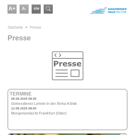
Skip to main content
A+
A-
s/w
Suchformular
You are here:
Startseite
Presse
Presse
TERMINE
09.08.2026 09:30
Gottesdienst Lehnin in der Reha-Klinik
12.08.2026 08:00
Morgenandacht Frankfurt (Oder)