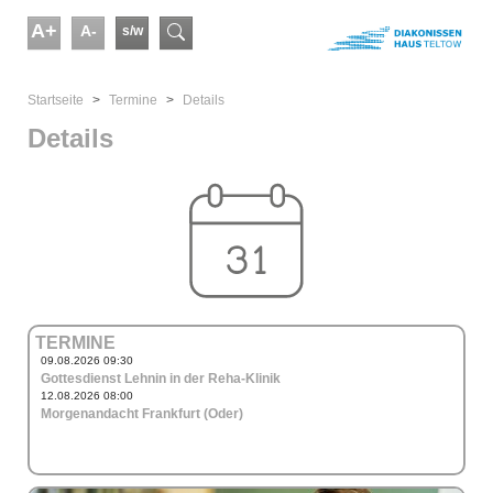
Skip to main content
A+
A-
s/w
Suchformular
You are here:
Startseite
Termine
Details
Details
TERMINE
09.08.2026 09:30
Gottesdienst Lehnin in der Reha-Klinik
12.08.2026 08:00
Morgenandacht Frankfurt (Oder)