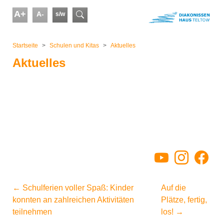
Skip to main content
A+
A-
s/w
Suchformular
You are here:
Startseite
Schulen und Kitas
Aktuelles
Aktuelles
YouTube
Instagram
Facebo
←
Schulferien voller Spaß: Kinder
Auf die
konnten an zahlreichen Aktivitäten
Plätze, fertig,
teilnehmen
los!
→