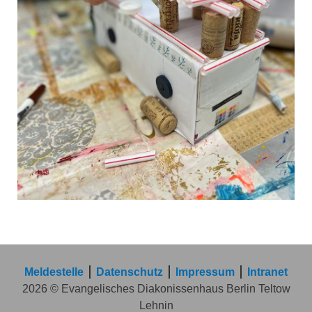
Meldestelle
Datenschutz
Impressum
Intranet
2026 © Evangelisches Diakonissenhaus Berlin Teltow
Lehnin