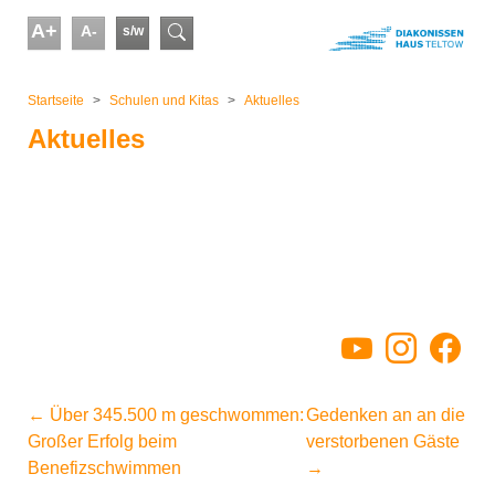
Skip to main content
A+
A-
s/w
Suchformular
You are here:
Startseite
Schulen und Kitas
Aktuelles
Aktuelles
YouTube
Instagram
Facebo
←
Über 345.500 m geschwommen:
Gedenken an an die
Großer Erfolg beim
verstorbenen Gäste
Benefizschwimmen
→