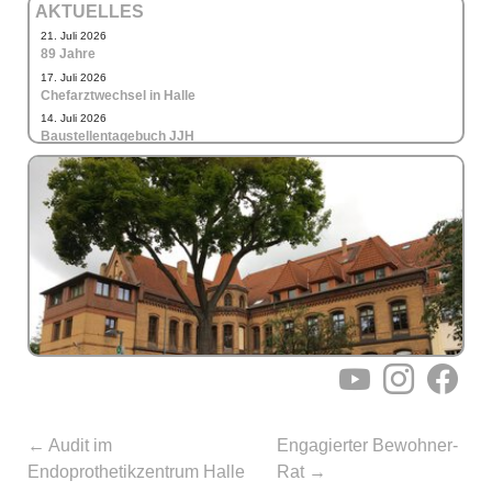
AKTUELLES
21. Juli 2026
89 Jahre
17. Juli 2026
Chefarztwechsel in Halle
14. Juli 2026
Baustellentagebuch JJH
YouTube
Instagram
Facebo
←
Audit im
Engagierter Bewohner-
Endoprothetikzentrum Halle
Rat
→