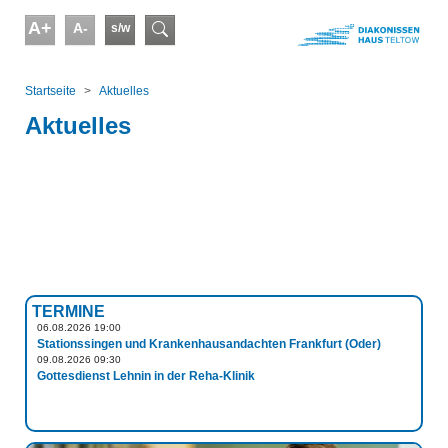
Skip to main content
A+
A-
s/w
Suchformular
You are here:
Startseite
Aktuelles
Aktuelles
TERMINE
06.08.2026 19:00
Stationssingen und Krankenhausandachten Frankfurt (Oder)
09.08.2026 09:30
Gottesdienst Lehnin in der Reha-Klinik