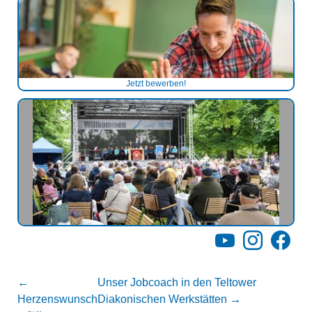
Jetzt bewerben!
YouTube
Instagram
Facebo
←
Unser Jobcoach in den Teltower
Herzenswunsch
Diakonischen Werkstätten
→