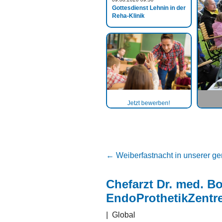
Gottesdienst Lehnin in der
Reha-Klinik
Jetzt bewerben!
←
Weiberfastnacht in unserer ge
Chefarzt Dr. med. B
EndoProthetikZentr
|
Global