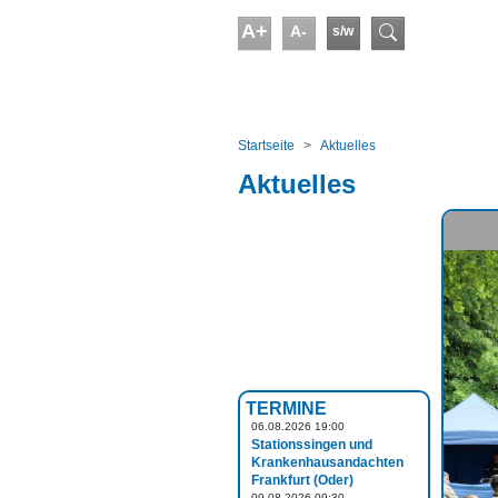
Skip to main content
A+
A-
s/w
Suchform
You are here:
Startseite
Aktuelles
Aktuelles
TERMINE
06.08.2026 19:00
Stationssingen und
Krankenhausandachten
Frankfurt (Oder)
09.08.2026 09:30