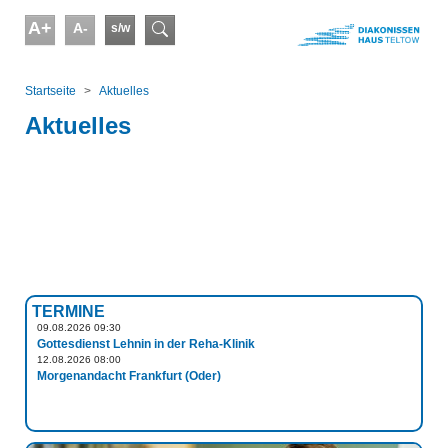
Skip to main content
A+
A-
s/w
Suchformular
You are here:
Startseite
Aktuelles
Aktuelles
TERMINE
09.08.2026 09:30
Gottesdienst Lehnin in der Reha-Klinik
12.08.2026 08:00
Morgenandacht Frankfurt (Oder)