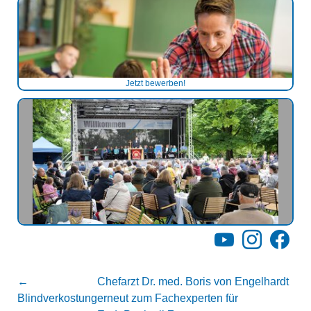
Jetzt bewerben!
YouTube
Instagram
Facebo
←
Chefarzt Dr. med. Boris von Engelhardt
Blindverkostung
erneut zum Fachexperten für