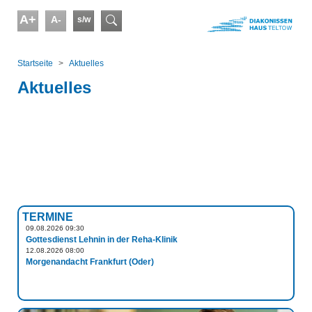
Skip to main content
A+
A-
s/w
Suchformular
You are here:
Startseite
Aktuelles
Aktuelles
TERMINE
09.08.2026 09:30
Gottesdienst Lehnin in der Reha-Klinik
12.08.2026 08:00
Morgenandacht Frankfurt (Oder)