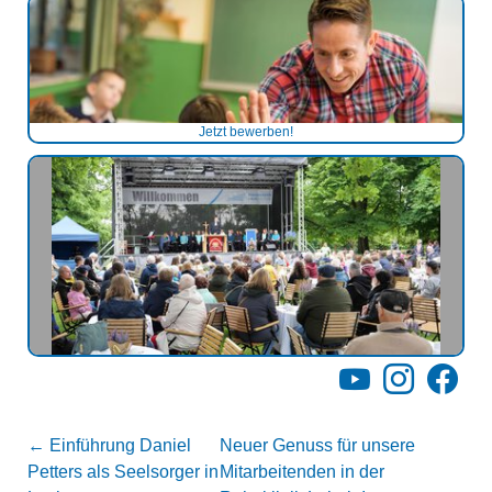
Jetzt bewerben!
YouTube
Instagram
Facebo
←
Einführung Daniel
Neuer Genuss für unsere
Petters als Seelsorger in
Mitarbeitenden in der