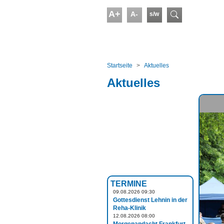
Skip to main content
A+
A-
s/w
Suchform
You are here:
Startseite
Aktuelles
Aktuelles
TERMINE
09.08.2026 09:30
Gottesdienst Lehnin in der
Reha-Klinik
12.08.2026 08:00