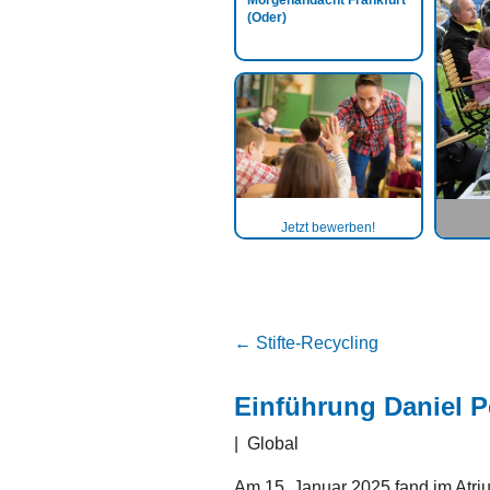
Morgenandacht Frankfurt
(Oder)
Jetzt bewerben!
←
Stifte-Recycling
Einführung Daniel P
|
Global
Am 15. Januar 2025 fand im Atri