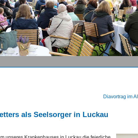
Diavortrag im A
etters als Seelsorger in Luckau
um unseres Krankenhauses in Luckau die feierliche