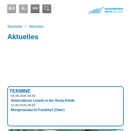
Skip to main content
A+
A-
s/w
Suchformular
You are here:
Startseite
Aktuelles
Aktuelles
TERMINE
09.08.2026 09:30
Gottesdienst Lehnin in der Reha-Klinik
12.08.2026 08:00
Morgenandacht Frankfurt (Oder)