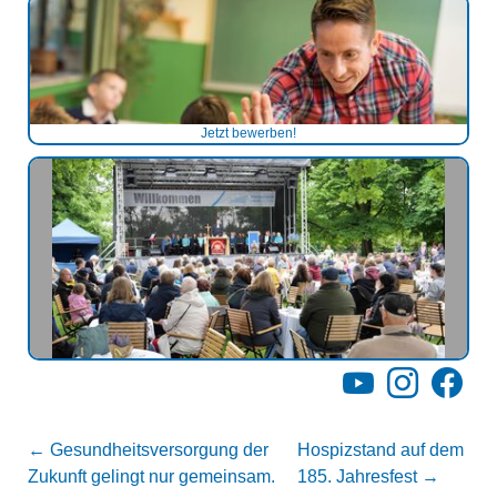
Jetzt bewerben!
YouTube
Instagram
Facebo
←
Gesundheitsversorgung der
Hospizstand auf dem
Zukunft gelingt nur gemeinsam.
185. Jahresfest
→