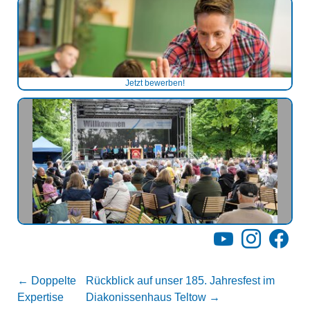
Jetzt bewerben!
YouTube
Instagram
Facebo
←
Doppelte
Rückblick auf unser 185. Jahresfest im
Expertise
Diakonissenhaus Teltow
→