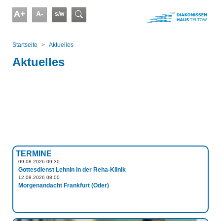
Skip to main content
A+
A-
s/w
Suchformular
You are here:
Startseite
Aktuelles
Aktuelles
TERMINE
09.08.2026 09:30
Gottesdienst Lehnin in der Reha-Klinik
12.08.2026 08:00
Morgenandacht Frankfurt (Oder)