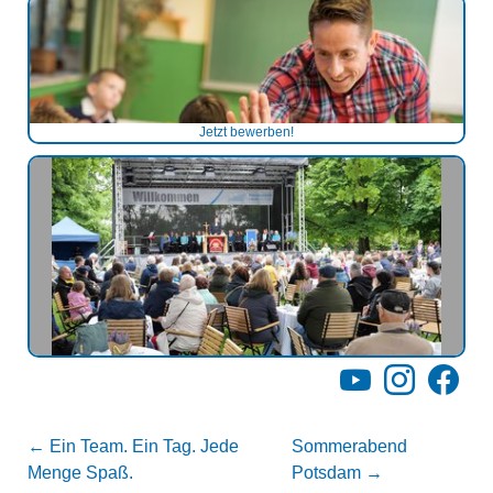
Jetzt bewerben!
YouTube
Instagram
Facebo
←
Ein Team. Ein Tag. Jede
Sommerabend
Menge Spaß.
Potsdam
→