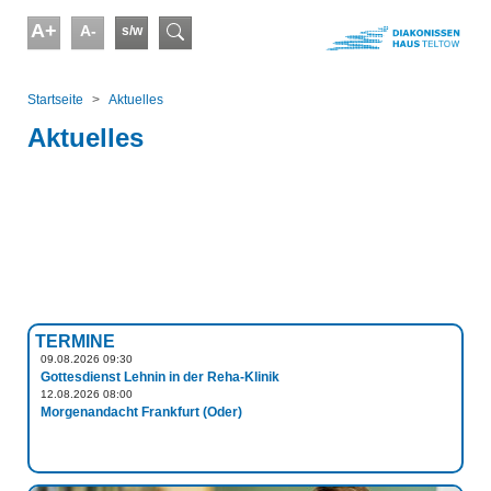
Skip to main content
A+
A-
s/w
Suchformular
You are here:
Startseite
Aktuelles
Aktuelles
TERMINE
09.08.2026 09:30
Gottesdienst Lehnin in der Reha-Klinik
12.08.2026 08:00
Morgenandacht Frankfurt (Oder)