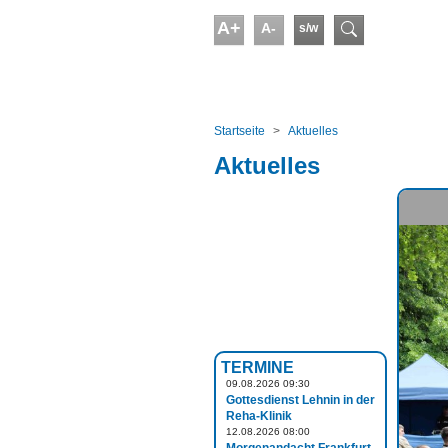
Skip to main content
A+
A-
s/w
Suchform
You are here:
Startseite
Aktuelles
Aktuelles
TERMINE
09.08.2026 09:30
Gottesdienst Lehnin in der
Reha-Klinik
12.08.2026 08:00