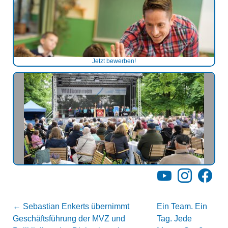
Jetzt bewerben!
YouTube
Instagram
Facebo
←
Sebastian Enkerts übernimmt
Ein Team. Ein
Geschäftsführung der MVZ und
Tag. Jede