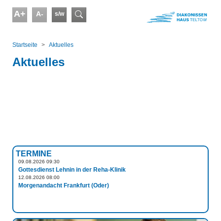
Skip to main content
A+
A-
s/w
Suchformular
You are here:
Startseite
Aktuelles
Aktuelles
TERMINE
09.08.2026 09:30
Gottesdienst Lehnin in der Reha-Klinik
12.08.2026 08:00
Morgenandacht Frankfurt (Oder)