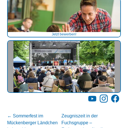
Jetzt bewerben!
YouTube
Instagram
Facebo
←
Sommerfest im
Zeugniszeit in der
Mückenberger Ländchen
Fuchsgruppe –