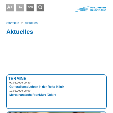
Skip to main content
A+
A-
s/w
Suchformular
You are here:
Startseite
Aktuelles
Aktuelles
TERMINE
09.08.2026 09:30
Gottesdienst Lehnin in der Reha-Klinik
12.08.2026 08:00
Morgenandacht Frankfurt (Oder)