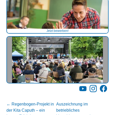
Jetzt bewerben!
YouTube
Instagram
Facebo
←
Regenbogen-Projekt in
Auszeichnung im
der Kita Caputh – ein
betriebliches