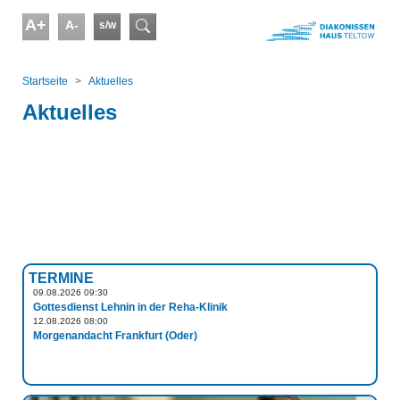
Skip to main content
A+
A-
s/w
Suchformular
You are here:
Startseite
Aktuelles
Aktuelles
TERMINE
09.08.2026 09:30
Gottesdienst Lehnin in der Reha-Klinik
12.08.2026 08:00
Morgenandacht Frankfurt (Oder)