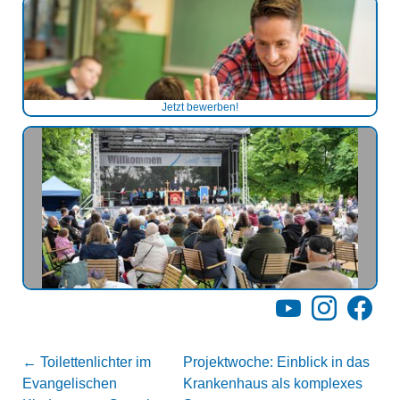
Jetzt bewerben!
YouTube
Instagram
Facebo
←
Toilettenlichter im
Projektwoche: Einblick in das
Evangelischen
Krankenhaus als komplexes