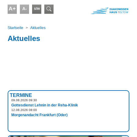
Skip to main content
A+
A-
s/w
Suchformular
You are here:
Startseite
Aktuelles
Aktuelles
TERMINE
09.08.2026 09:30
Gottesdienst Lehnin in der Reha-Klinik
12.08.2026 08:00
Morgenandacht Frankfurt (Oder)