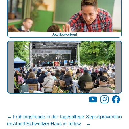
Jetzt bewerben!
YouTube
Instagram
Facebo
←
Frühlingsfreude in der Tagespflege
Sepsisprävention
im Albert-Schweitzer-Haus in Teltow
→