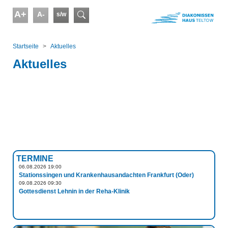
Skip to main content
A+
A-
s/w
Suchformular
You are here:
Startseite
Aktuelles
Aktuelles
TERMINE
06.08.2026 19:00
Stationssingen und Krankenhausandachten Frankfurt (Oder)
09.08.2026 09:30
Gottesdienst Lehnin in der Reha-Klinik