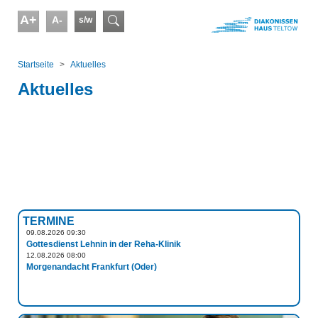
Skip to main content
A+
A-
s/w
Suchformular
You are here:
Startseite
Aktuelles
Aktuelles
TERMINE
09.08.2026 09:30
Gottesdienst Lehnin in der Reha-Klinik
12.08.2026 08:00
Morgenandacht Frankfurt (Oder)