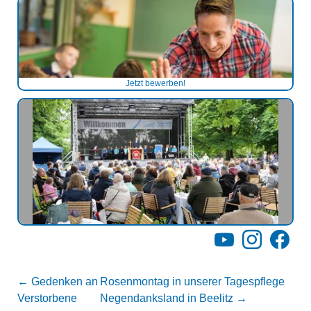
Jetzt bewerben!
YouTube
Instagram
Facebo
←
Gedenken an
Rosenmontag in unserer Tagespflege
Verstorbene
Negendanksland in Beelitz
→