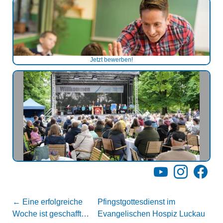
Jetzt bewerben!
YouTube
Instagram
Facebo
←
Eine erfolgreiche
Pfingstgottesdienst im
Woche ist geschafft…
Evangelischen Hospiz Luckau