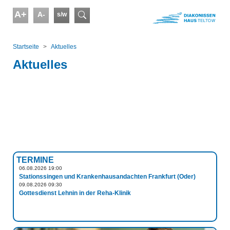
Skip to main content
A+
A-
s/w
Suchformular
You are here:
Startseite
Aktuelles
Aktuelles
TERMINE
06.08.2026 19:00
Stationssingen und Krankenhausandachten Frankfurt (Oder)
09.08.2026 09:30
Gottesdienst Lehnin in der Reha-Klinik