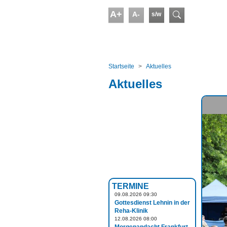
Skip to main content
A+
A-
s/w
Suchform
You are here:
Startseite
Aktuelles
Aktuelles
TERMINE
09.08.2026 09:30
Gottesdienst Lehnin in der
Reha-Klinik
12.08.2026 08:00