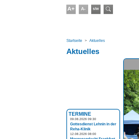
Skip to main content
A+
A-
s/w
Suchform
You are here:
Startseite
Aktuelles
Aktuelles
TERMINE
09.08.2026 09:30
Gottesdienst Lehnin in der
Reha-Klinik
12.08.2026 08:00