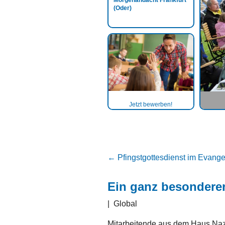
Morgenandacht Frankfurt
(Oder)
Jetzt bewerben!
←
Pfingstgottesdienst im Evang
Ein ganz besonder
|
Global
Mitarbeitende aus dem Haus Naza