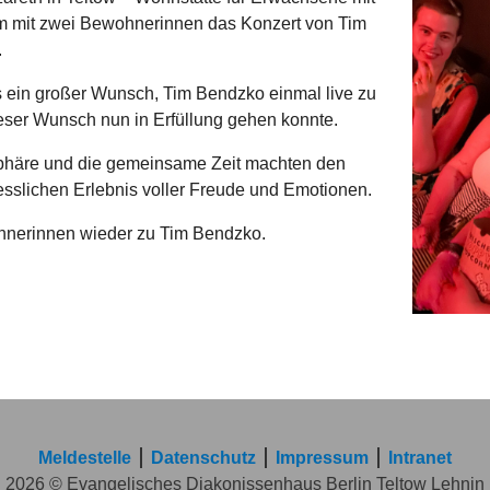
 mit zwei Bewohnerinnen das Konzert von Tim
.
 ein großer Wunsch, Tim Bendzko einmal live zu
eser Wunsch nun in Erfüllung gehen konnte.
phäre und die gemeinsame Zeit machten den
sslichen Erlebnis voller Freude und Emotionen.
nerinnen wieder zu Tim Bendzko.
Meldestelle
Datenschutz
Impressum
Intranet
2026 © Evangelisches Diakonissenhaus Berlin Teltow Lehnin