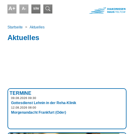
Skip to main content
A+
A-
s/w
Suchformular
You are here:
Startseite
Aktuelles
Aktuelles
TERMINE
09.08.2026 09:30
Gottesdienst Lehnin in der Reha-Klinik
12.08.2026 08:00
Morgenandacht Frankfurt (Oder)