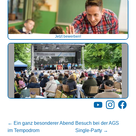
Jetzt bewerben!
YouTube
Instagram
Facebo
←
Ein ganz besonderer Abend
Besuch bei der AGS
im Tempodrom
Single-Party
→