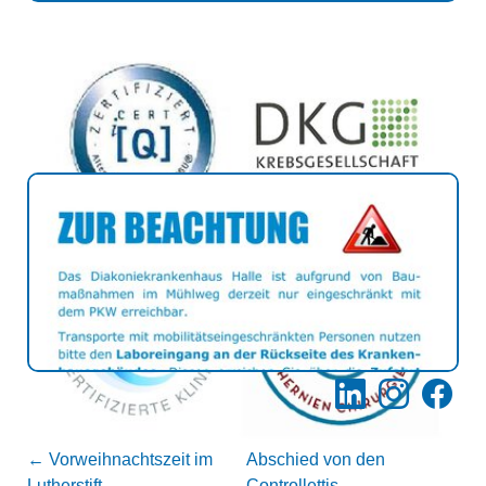
LinkedIn
Instagram
Facebo
←
Vorweihnachtszeit im
Abschied von den
Lutherstift
Controllettis
→