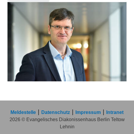
Meldestelle
Datenschutz
Impressum
Intranet
2026 © Evangelisches Diakonissenhaus Berlin Teltow
Lehnin