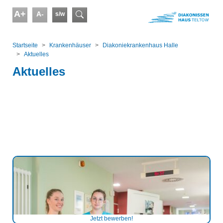
Skip to main content
A+
A-
s/w
Suchformular
You are here:
Startseite
Kranken­häuser
Diakoniekrankenhaus Halle
Aktuelles
Aktuelles
Jetzt bewerben!