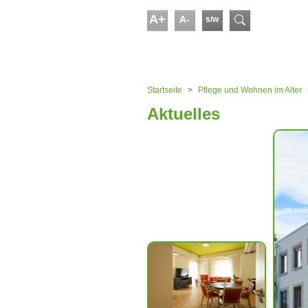
Skip to main content
A+
A-
s/w
Suchform
You are here:
Startseite
Pflege und Wohnen im Alter
Aktuelles