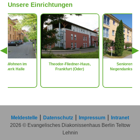
Unsere Einrichtungen
utes Wohnen im
Theodor-Fliedner-Haus,
Seniorenzen
niewerk Halle
Frankfurt (Oder)
Negendanksland,
Meldestelle
Datenschutz
Impressum
Intranet
2026 © Evangelisches Diakonissenhaus Berlin Teltow
Lehnin