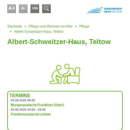
Skip to main content
A+
A-
s/w
Suchformular
You are here:
Startseite
Pflege und Wohnen im Alter
Pflege
Albert-Schweitzer-Haus, Teltow
Albert-Schweitzer-Haus, Teltow
TERMINE
05.08.2026 08:00
Morgenandacht Frankfurt (Oder)
05.08.2026 19:00 - 19:30
Friedensandacht Lehnin