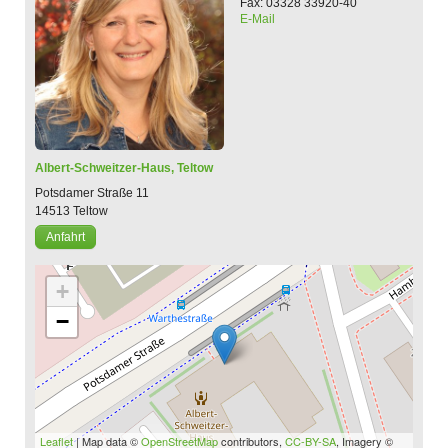
Fax: 03328 33920-40
E-Mail
Albert-Schweitzer-Haus,
Teltow
Potsdamer Straße 11
14513
Teltow
Anfahrt
+
−
Leaflet
| Map data ©
OpenStreetMap
contributors,
CC-BY-SA
, Imagery ©