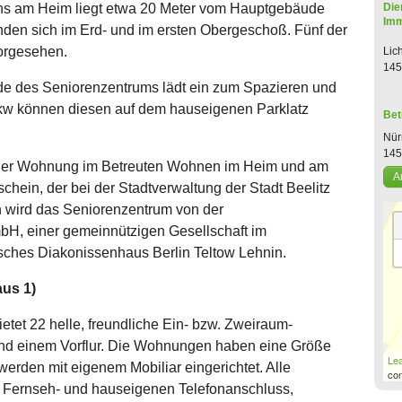
s am Heim liegt etwa 20 Meter vom Hauptgebäude
Die
Imm
nden sich im Erd- und im ersten Obergeschoß. Fünf der
orgesehen.
Lic
145
e des Seniorenzentrums lädt ein zum Spazieren und
Pkw können diesen auf dem hauseigenen Parklatz
Bet
Nür
14
iner Wohnung im Betreuten Wohnen im Heim und am
A
hein, der bei der Stadtverwaltung der Stadt Beelitz
 wird das Seniorenzentrum von der
H, einer gemeinnützigen Gesellschaft im
hes Diakonissenhaus Berlin Teltow Lehnin.
us 1)
tet 22 helle, freundliche Ein- bzw. Zweiraum-
nd einem Vorflur. Die Wohnungen haben eine Größe
Lea
erden mit eigenem Mobiliar eingerichtet. Alle
con
Fernseh- und hauseigenen Telefonanschluss,