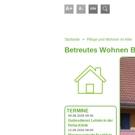
Skip to main content
A+
A-
s/w
Suchform
You are here:
Startseite
Pflege und Wohnen im Alter
Betreutes Wohnen Be
TERMINE
09.08.2026 09:30
Gottesdienst Lehnin in der
Reha-Klinik
12.08.2026 08:00