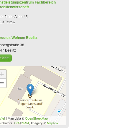
nstleistungszentrum Fachbereich
obilienwirtschaft
hterfelder Allee 45
13 Teltow
reutes Wohnen Beelitz
nbergstraße 38
547
Beelitz
nfahrt
+
−
flet
| Map data ©
OpenStreetMap
tributors,
CC-BY-SA
, Imagery ©
Mapbox