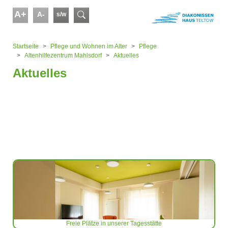
Skip to main content
A+
A-
s/w
Suchformular
You are here:
Startseite
Pflege und Wohnen im Alter
Pflege
Altenhilfezentrum Mahlsdorf
Aktuelles
Aktuelles
Freie Plätze in unserer Tagesstätte