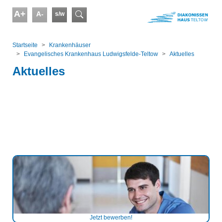
Skip to main content
A+
A-
s/w
Suchformular
You are here:
Startseite
Kranken­häuser
Evangelisches Krankenhaus Ludwigsfelde-Teltow
Aktuelles
Aktuelles
Jetzt bewerben!