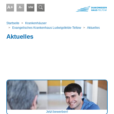
Skip to main content
A+
A-
s/w
Suchformular
You are here:
Startseite
Kranken­häuser
Evangelisches Krankenhaus Ludwigsfelde-Teltow
Aktuelles
Aktuelles
Jetzt bewerben!