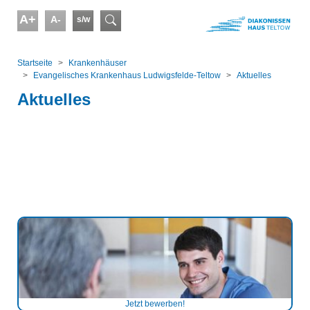
Skip to main content
A+
A-
s/w
Suchformular
You are here:
Startseite
Kranken­häuser
Evangelisches Krankenhaus Ludwigsfelde-Teltow
Aktuelles
Aktuelles
Jetzt bewerben!