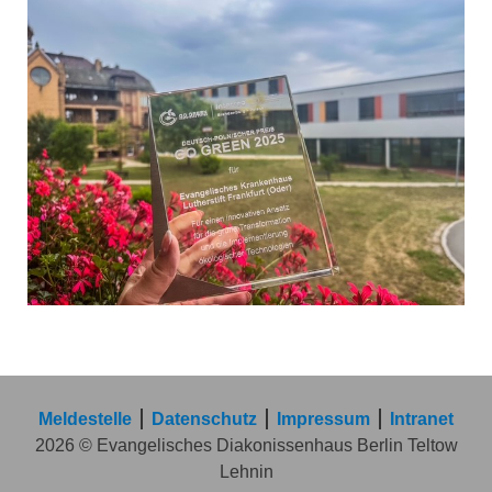
Meldestelle
Datenschutz
Impressum
Intranet
2026 © Evangelisches Diakonissenhaus Berlin Teltow
Lehnin