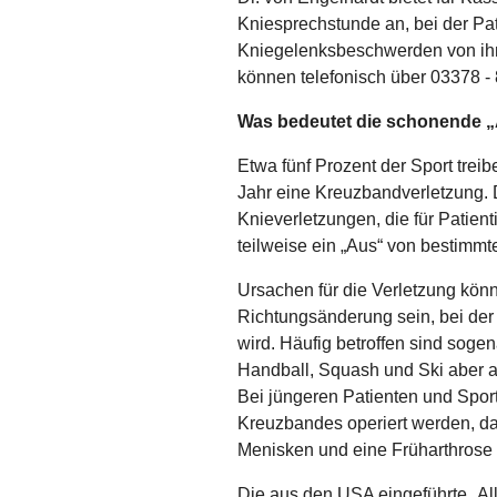
Kniesprechstunde an, bei der Pati
Kniegelenksbeschwerden von ihm
können telefonisch über 03378 -
Was bedeutet die schonende „
Etwa fünf Prozent der Sport tre
Jahr eine Kreuzbandverletzung. 
Knieverletzungen, die für Patien
teilweise ein „Aus“ von bestimmte
Ursachen für die Verletzung könn
Richtungsänderung sein, bei der
wird. Häufig betroffen sind sog
Handball, Squash und Ski aber a
Bei jüngeren Patienten und Sportl
Kreuzbandes operiert werden, da 
Menisken und eine Früharthrose 
Die aus den USA eingeführte „All