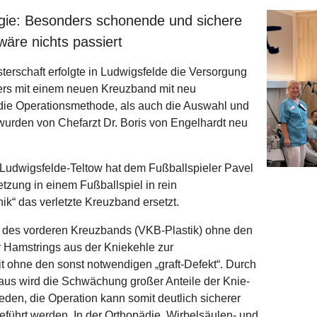
ie: Besonders schonende und sichere
wäre nichts passiert
erschaft erfolgte in Ludwigsfelde die Versorgung
lers mit einem neuen Kreuzband mit neu
die Operationsmethode, als auch die Auswahl und
wurden von Chefarzt Dr. Boris von Engelhardt neu
udwigsfelde-Teltow hat dem Fußballspieler Pavel
tzung in einem Fußballspiel in rein
nik“ das verletzte Kreuzband ersetzt.
tz des vorderen Kreuzbands (VKB-Plastik) ohne den
er Hamstrings aus der Kniekehle zur
 ohne den sonst notwendigen „graft-Defekt“. Durch
us wird die Schwächung großer Anteile der Knie-
den, die Operation kann somit deutlich sicherer
ührt werden. In der Orthopädie, Wirbelsäulen- und