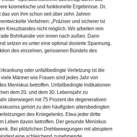
re kosmetische und funktionelle Ergebnisse. Dr.
t das von ihm schon seit über zehn Jahren
entwickelte Verfahren: „Präziser und sicherer ist
uen Kreuzbandes nicht möglich. Wir arbeiten rein
grade Bohrkanäle von innen nach außen. Dann
und setzen es unter eine optimal dosierte Spannung.
ktion des einzelnen, gerissenen Bündels des
rkrankung oder unfallbedingte Verletzung ist die
 viele Männer wie Frauen sind jedes Jahr von
es Meniskus betroffen. Unfallbedingte Indikationen
ischen dem 20. und dem 30. Lebensjahr zu
hr überwiegen mit 75 Prozent die degenerativen
skusriss gehört zu den häufigsten altersbedingten
rletzungen des Kniegelenks. Etwa jeder dritte
em Leben davon betroffen. Der gesunde Meniskus
lenk. Bei plötzlichen Drehbewegungen mit abruptem
mindest eine schleichend zunehmende