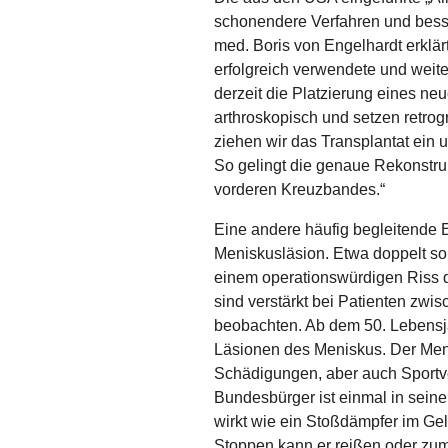
schonendere Verfahren und besse
med. Boris von Engelhardt erklär
erfolgreich verwendete und weiter
derzeit die Platzierung eines ne
arthroskopisch und setzen retro
ziehen wir das Transplantat ein 
So gelingt die genaue Rekonstru
vorderen Kreuzbandes.“
Eine andere häufig begleitende E
Meniskusläsion. Etwa doppelt so
einem operationswürdigen Riss d
sind verstärkt bei Patienten zw
beobachten. Ab dem 50. Lebensja
Läsionen des Meniskus. Der Meni
Schädigungen, aber auch Sportve
Bundesbürger ist einmal in sein
wirkt wie ein Stoßdämpfer im Ge
Stoppen kann er reißen oder zu