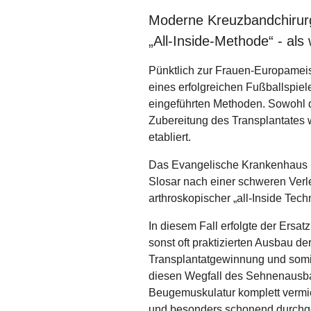
Moderne Kreuzbandchirurg
„All-Inside-Methode“ - als 
Pünktlich zur Frauen-Europameist
eines erfolgreichen Fußballspie
eingeführten Methoden. Sowohl 
Zubereitung des Transplantates 
etabliert.
Das Evangelische Krankenhaus L
Slosar nach einer schweren Verle
arthroskopischer „all-Inside Tech
In diesem Fall erfolgte der Ersa
sonst oft praktizierten Ausbau d
Transplantatgewinnung und somit
diesen Wegfall des Sehnenausba
Beugemuskulatur komplett vermie
und besonders schonend durchgef