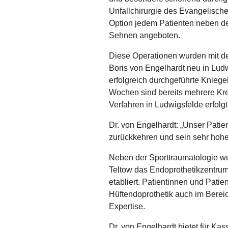
Unfallchirurgie des Evangelisch
Option jedem Patienten neben 
Sehnen angeboten.
Diese Operationen wurden mit dem
Boris von Engelhardt neu in Ludw
erfolgreich durchgeführte Kniege
Wochen sind bereits mehrere K
Verfahren in Ludwigsfelde erfolgt
Dr. von Engelhardt: „Unser Patien
zurückkehren und sein sehr hohes
Neben der Sporttraumatologie w
Teltow das Endoprothetikzentrum
etabliert. Patientinnen und Patie
Hüftendoprothetik auch im Bere
Expertise.
Dr. von Engelhardt bietet für Kas