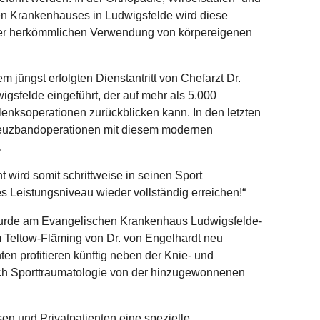
en Krankenhauses in Ludwigsfelde wird diese
der herkömmlichen Verwendung von körpereigenen
 jüngst erfolgten Dienstantritt von Chefarzt Dr.
igsfelde eingeführt, der auf mehr als 5.000
lenksoperationen zurückblicken kann. In den letzten
reuzbandoperationen mit diesem modernen
.
t wird somit schrittweise in seinen Sport
 Leistungsniveau wieder vollständig erreichen!“
urde am Evangelischen Krankenhaus Ludwigsfelde-
 Teltow-Fläming von Dr. von Engelhardt neu
nten profitieren künftig neben der Knie- und
ich Sporttraumatologie von der hinzugewonnenen
sen und Privatpatienten eine spezielle