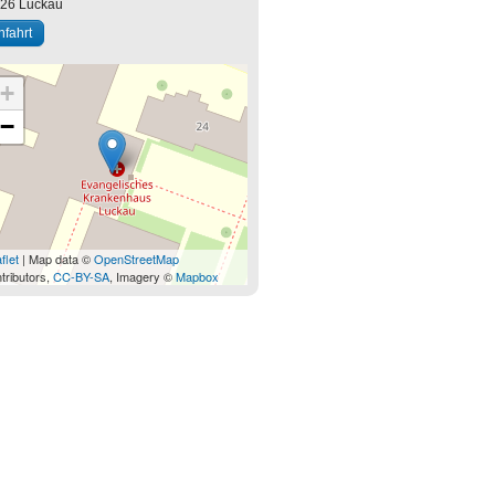
926
Luckau
nfahrt
+
−
flet
| Map data ©
OpenStreetMap
tributors,
CC-BY-SA
, Imagery ©
Mapbox