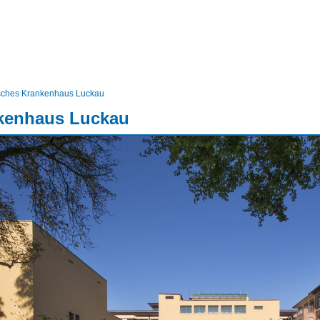
ular
sches Krankenhaus Luckau
kenhaus Luckau