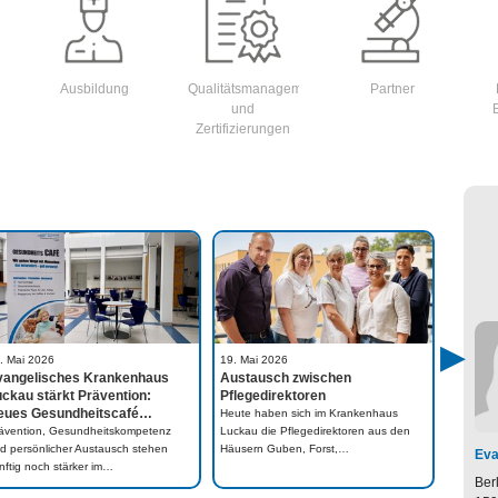
Ausbildung
Qualitätsmanagement
Partner
und
Zertifizierungen
. Mai 2026
19. Mai 2026
04. Mai
vangelisches Krankenhaus
Austausch zwischen
Region
ckau stärkt Prävention:
Pflegedirektoren
Evange
eues Gesundheitscafé…
Lucka
Heute haben sich im Krankenhaus
ävention, Gesundheitskompetenz
Luckau die Pflegedirektoren aus den
Beim die
d persönlicher Austausch stehen
Häusern Guben, Forst,…
in Luck
Eva
nftig noch stärker im…
untersc
Ber