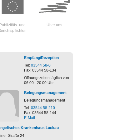
Publizitäts- und
Über uns
Berichtspflichten
Empfang/Rezeption
Tel:
03544 58-0
Fax: 03544 58-134
Öffnungszeiten täglich von
06:00 - 20:00 Uhr
Belegungsmanagement
Belegungsmanagement
 2026
09. Februar 2026
21. Januar 20
algottesdienst im
#WirsindEKL
Leitungsta
Tel:
03544 58-210
lischen Krankenhaus
Krankenha
Heute stellen wir Ihnen unseren
Fax: 03544 58-144
u
Oberarzt Dr. Majia Reza vor. Seit 1991
Am Dienstag 
E-Mail
sjährigen Regionalgottesdienst
bei uns im Haus…
Leitungstag 20
au kamen Menschen aus
Führungskräft
ngelisches Krankenhaus Luckau
hiedlichen…
liner Straße 24