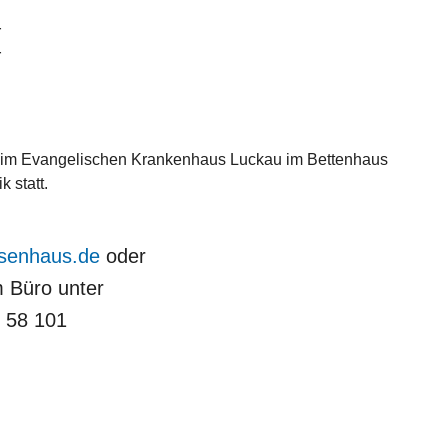
r
r
et im Evangelischen Krankenhaus Luckau im Bettenhaus
k statt.
ssenhaus
de
oder
m Büro unter
 58 101