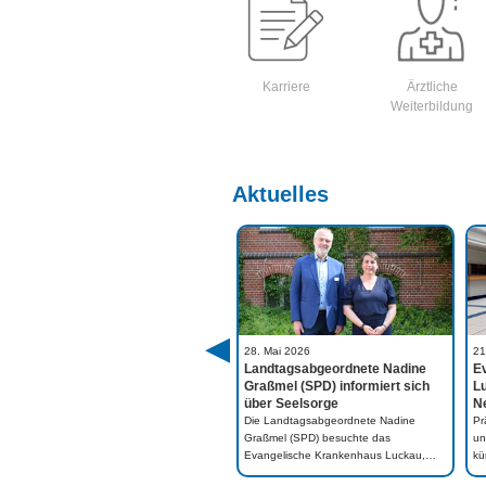
Karriere
Ärztliche
Weiterbildung
Aktuelles
04. November 2025
28. Mai 2026
21
Neue Räume für mehr Komfort:
Landtagsabgeordnete Nadine
E
Geriatrische Tagesklinik am
Graßmel (SPD) informiert sich
Lu
Evangelischen…
über Seelsorge
N
Nach einer mehrwöchigen Umbauphase
Die Landtagsabgeordnete Nadine
Pr
präsentiert sich die geriatrische
Graßmel (SPD) besuchte das
un
Tagesklinik im…
Evangelische Krankenhaus Luckau,…
kü