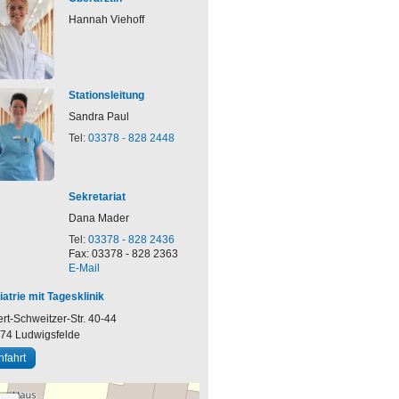
Hannah
Viehoff
Stationsleitung
Sandra
Paul
Tel:
03378 - 828 2448
Sekretariat
Dana
Mader
Tel:
03378 - 828 2436
Fax: 03378 - 828 2363
E-Mail
iatrie mit Tagesklinik
ert-Schweitzer-Str. 40-44
974
Ludwigsfelde
nfahrt