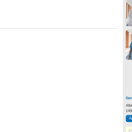
Ger
Alb
14
A