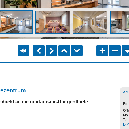
mezentrum
Amb
e direkt an die rund-um-die-Uhr geöffnete
Err
Öff
Mo.
Tel.
E-M