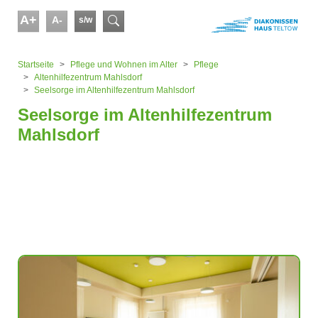
Skip to main content
A+
A-
s/w
Suchformular
You are here:
Startseite
Pflege und Wohnen im Alter
Pflege
Altenhilfezentrum Mahlsdorf
Seelsorge im Altenhilfezentrum Mahlsdorf
Seelsorge im Altenhilfezentrum
Mahlsdorf