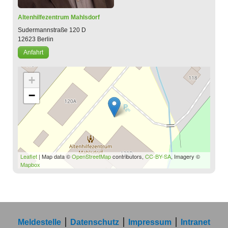
Altenhilfezentrum Mahlsdorf
Sudermannstraße 120 D
12623
Berlin
Anfahrt
+
−
Leaflet
| Map data ©
OpenStreetMap
contributors,
CC-BY-SA
, Imagery ©
Mapbox
Meldestelle
Datenschutz
Impressum
Intranet