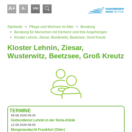
Skip to main content
A+
A-
s/w
Suchformular
You are here:
Startseite
Pflege und Wohnen im Alter
Beratung
Beratung für Menschen mit Demenz und ihre Angehörigen
Kloster Lehnin, Ziesar, Wusterwitz, Beetzsee, Groß Kreutz
Kloster Lehnin, Ziesar,
Wusterwitz, Beetzsee, Groß Kreutz
TERMINE
09.08.2026 09:30
Gottesdienst Lehnin in der Reha-Klinik
12.08.2026 08:00
Morgenandacht Frankfurt (Oder)