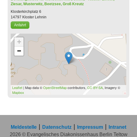
Ziesar, Wusterwitz, Beetzsee, Groß Kreutz
Klosterkirchplatz 6
14797
Kloster Lehnin
Anfahrt
+
−
Leaflet
| Map data ©
OpenStreetMap
contributors,
CC-BY-SA
, Imagery ©
Mapbox
Meldestelle
Datenschutz
Impressum
Intranet
2026 © Evangelisches Diakonissenhaus Berlin Teltow