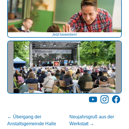
Jetzt bewerben!
YouTube
Instagram
Facebo
←
Übergang der
Neujahrsgruß aus der
Anstaltsgemeinde Halle
Werkstatt
→