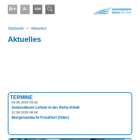
Skip to main content
A+
A-
s/w
Suchformular
You are here:
Startseite
Aktuelles
Aktuelles
TERMINE
09.08.2026 09:30
Gottesdienst Lehnin in der Reha-Klinik
12.08.2026 08:00
Morgenandacht Frankfurt (Oder)